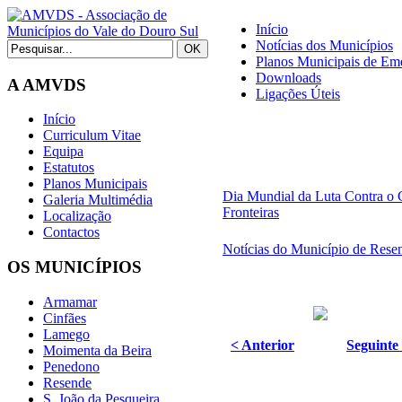
Início
Notícias dos Municípios
Planos Municipais de Eme
Downloads
A AMVDS
Ligações Úteis
Início
Curriculum Vitae
Equipa
Estatutos
Planos Municipais
Dia Mundial da Luta Contra o 
Galeria Multimédia
Fronteiras
Localização
Contactos
Notícias do Município de Rese
OS MUNICÍPIOS
Armamar
Cinfães
Lamego
< Anterior
Seguinte
Moimenta da Beira
Penedono
Resende
S. João da Pesqueira