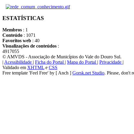
ESTATÍSTICAS
Membros
: 1
Conteúdo
: 1071
Favoritos web
: 40
Visualizações de conteúdos
:
4917055
© AMVDS - Associação de Municípios do Vale do Douro Sul.
|
Acessibilidade
|
Ficha do Portal
|
Mapa do Portal
|
Privacidade
|
Validado em
XHTML
e
CSS
Free template 'Feel Free' by [ Anch ]
Gorsk.net Studio
. Please, don't 