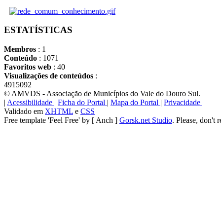
ESTATÍSTICAS
Membros
: 1
Conteúdo
: 1071
Favoritos web
: 40
Visualizações de conteúdos
:
4915092
© AMVDS - Associação de Municípios do Vale do Douro Sul.
|
Acessibilidade
|
Ficha do Portal
|
Mapa do Portal
|
Privacidade
|
Validado em
XHTML
e
CSS
Free template 'Feel Free' by [ Anch ]
Gorsk.net Studio
. Please, don't 