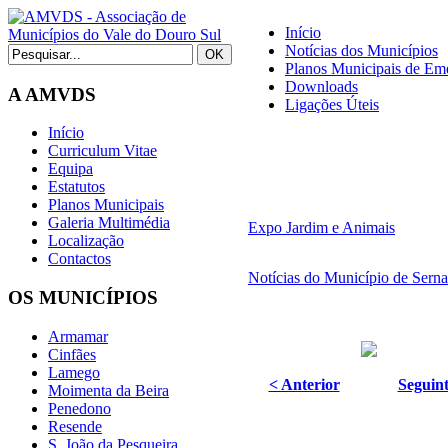
Início
Notícias dos Municípios
Planos Municipais de Eme
Downloads
A AMVDS
Ligações Úteis
Início
Curriculum Vitae
Equipa
Estatutos
Planos Municipais
Galeria Multimédia
Expo Jardim e Animais
Localização
Contactos
Notícias do Município de Sern
OS MUNICÍPIOS
Armamar
Cinfães
Lamego
< Anterior
Seguint
Moimenta da Beira
Penedono
Resende
S. João da Pesqueira