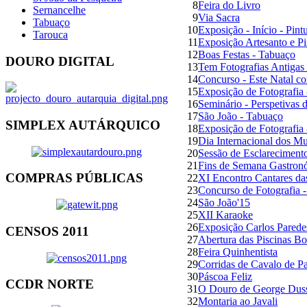
8
Feira do Livro
Sernancelhe
9
Via Sacra
Tabuaço
10
Exposição - Início - Pin
Tarouca
11
Exposição Artesanto e P
12
Boas Festas - Tabuaço
DOURO DIGITAL
13
Tem Fotografias Antiga
14
Concurso - Este Natal c
15
Exposição de Fotografia
16
Seminário - Perspetivas
17
São João - Tabuaço
SIMPLEX AUTÁRQUICO
18
Exposição de Fotografia 
19
Dia Internacional dos M
20
Sessão de Esclarecimento
21
Fins de Semana Gastron
COMPRAS PÚBLICAS
22
XI Encontro Cantares das
23
Concurso de Fotografia 
24
São João'15
25
XII Karaoke
26
Exposição Carlos Pared
CENSOS 2011
27
Abertura das Piscinas B
28
Feira Quinhentista
29
Corridas de Cavalo de P
30
Páscoa Feliz
CCDR NORTE
31
O Douro de George Dus
32
Montaria ao Javali