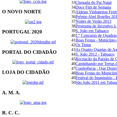
33
Chegada do Pai Natal
34
Doce Fim de Semana
O NOVO NORTE
35
Aldeias Vinhateiras Festi
36
Prémio Abel Botelho 201
37
Noites de Verão 2013
38
Programa de Incentivo à
39
S. João em Tabuaço
PORTUGAL 2020
40
1.º Concurso de Quadras
41
Boas Festas - Município
42
Os Tintas
43
As Quatro Quartas de A
PORTAL DO CIDADÃO
44
S. João 2012 - Tabuaço
45
Recriação da Paixão de C
46
Caminhando por Terras 
47
Conferência - Que Douro
LOJA DO CIDADÃO
48
Boas Festas do Municípi
49
Festival do Imaginário -
50
São João 2011 em Tabua
A. M. A.
R. C. C.