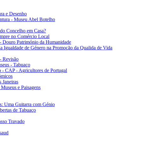
tura e Desenho
intura - Museu Abel Botelho
s do Concelho em Casa?
ompre no Comércio Local
 - Douro Património da Humanidade
 da Igualdade de Género na Promoção da Qualida de Vida
- Revisão
useus - Tabuaço
 - CAP - Agricultores de Portugal
ómicos
 Janeiras
- Museus e Paisagens
es: Uma Guitarra com Génio
obertas de Tabuaço
asso Travado
saud