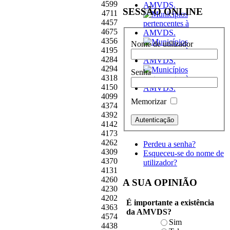
4599
SESSÃO ONLINE
4711
4457
4675
4356
Nome de utilizador
4195
4284
4294
Senha
4318
4150
4099
Memorizar
4374
4392
4142
4173
4262
Perdeu a senha?
4309
Esqueceu-se do nome de
4370
utilizador?
4131
4260
A SUA OPINIÃO
4230
4202
É importante a existência
4363
da AMVDS?
4574
Sim
4438