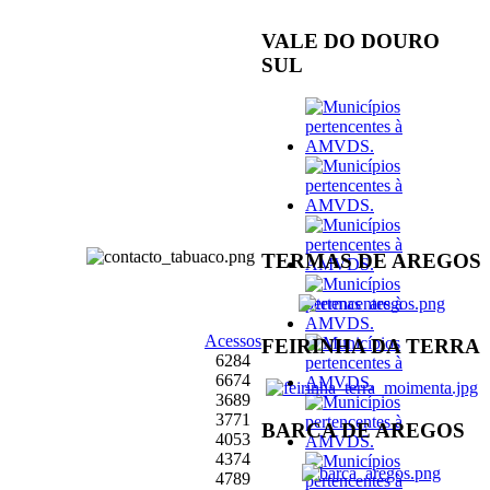
VALE DO DOURO
SUL
TERMAS DE AREGOS
Acessos
FEIRINHA DA TERRA
6284
6674
3689
3771
BARCA DE AREGOS
4053
4374
4789