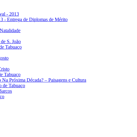
val - 2013
3 - Entrega de Diplomas de Mérito
 Natalidade
 de S. João
 de Tabuaço
gosto
risto
de Tabuaço
 Na Próxima Década? – Paisagens e Cultura
o de Tabuaço
 Barcos
ço