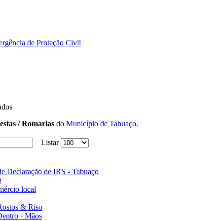
rgência de Proteção Civil
ados
estas / Romarias
do
Município de Tabuaço
.
Listar
e Declaração de IRS - Tabuaço
0
mércio local
Rostos & Riso
entro - Mãos