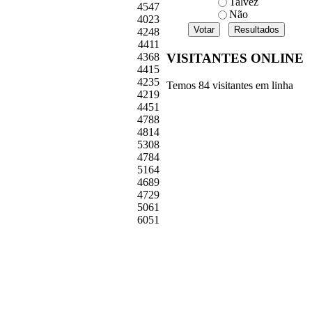
Talvez
4547
Não
4023
4248
4411
VISITANTES ONLINE
4368
4415
4235
Temos 84 visitantes em linha
4219
4451
4788
4814
5308
4784
5164
4689
4729
5061
6051