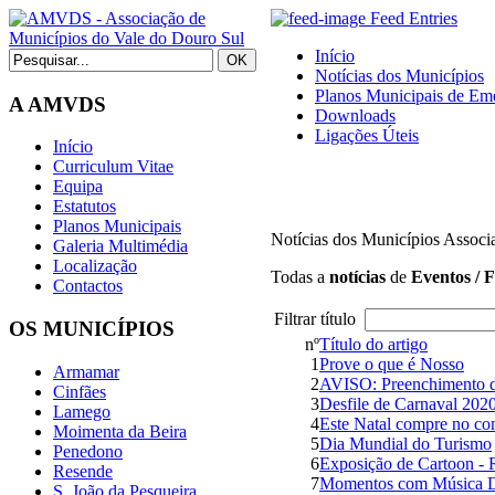
Feed Entries
Início
Notícias dos Municípios
Planos Municipais de Eme
A AMVDS
Downloads
Ligações Úteis
Início
Curriculum Vitae
Equipa
Estatutos
Planos Municipais
Notícias dos Municípios Associ
Galeria Multimédia
Localização
Todas a
notícias
de
Eventos / F
Contactos
Filtrar título
OS MUNICÍPIOS
nº
Título do artigo
1
Prove o que é Nosso
Armamar
2
AVISO: Preenchimento d
Cinfães
3
Desfile de Carnaval 202
Lamego
4
Este Natal compre no co
Moimenta da Beira
5
Dia Mundial do Turismo
Penedono
6
Exposição de Cartoon - 
Resende
7
Momentos com Música D
S. João da Pesqueira