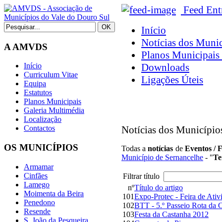
Feed Ent
Início
Notícias dos Munic
A AMVDS
Planos Municipais 
Downloads
Início
Curriculum Vitae
Ligações Úteis
Equipa
Estatutos
Planos Municipais
Galeria Multimédia
Localização
Notícias dos Município
Contactos
OS MUNICÍPIOS
Todas a
notícias
de
Eventos / 
Município de Sernancelhe
- "
Te
Armamar
Cinfães
Filtrar título
Lamego
nº
Título do artigo
Moimenta da Beira
101
Expo-Protec - Feira de Ativ
Penedono
102
BTT - 5.º Passeio Rota da 
Resende
103
Festa da Castanha 2012
S. João da Pesqueira