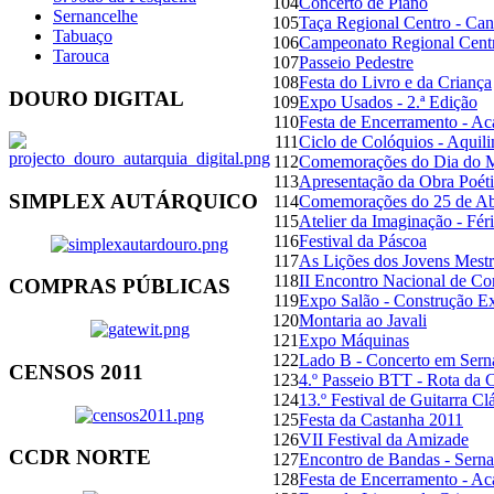
104
Concerto de Piano
Sernancelhe
105
Taça Regional Centro - Ca
Tabuaço
106
Campeonato Regional Cent
Tarouca
107
Passeio Pedestre
108
Festa do Livro e da Criança
DOURO DIGITAL
109
Expo Usados - 2.ª Edição
110
Festa de Encerramento - A
111
Ciclo de Colóquios - Aquili
112
Comemorações do Dia do M
113
Apresentação da Obra Poéti
SIMPLEX AUTÁRQUICO
114
Comemorações do 25 de Ab
115
Atelier da Imaginação - Fér
116
Festival da Páscoa
117
As Lições dos Jovens Mestr
118
II Encontro Nacional de Co
COMPRAS PÚBLICAS
119
Expo Salão - Construção E
120
Montaria ao Javali
121
Expo Máquinas
122
Lado B - Concerto em Sern
CENSOS 2011
123
4.º Passeio BTT - Rota da 
124
13.º Festival de Guitarra Cl
125
Festa da Castanha 2011
126
VII Festival da Amizade
CCDR NORTE
127
Encontro de Bandas - Sern
128
Festa de Encerramento - A