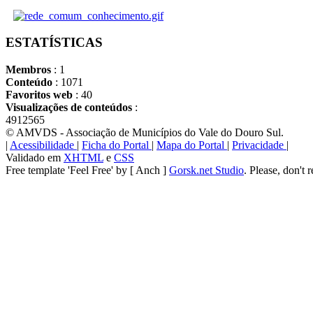
ESTATÍSTICAS
Membros
: 1
Conteúdo
: 1071
Favoritos web
: 40
Visualizações de conteúdos
:
4912565
© AMVDS - Associação de Municípios do Vale do Douro Sul.
|
Acessibilidade
|
Ficha do Portal
|
Mapa do Portal
|
Privacidade
|
Validado em
XHTML
e
CSS
Free template 'Feel Free' by [ Anch ]
Gorsk.net Studio
. Please, don't 