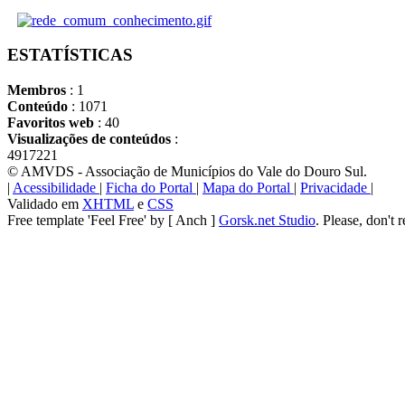
ESTATÍSTICAS
Membros
: 1
Conteúdo
: 1071
Favoritos web
: 40
Visualizações de conteúdos
:
4917221
© AMVDS - Associação de Municípios do Vale do Douro Sul.
|
Acessibilidade
|
Ficha do Portal
|
Mapa do Portal
|
Privacidade
|
Validado em
XHTML
e
CSS
Free template 'Feel Free' by [ Anch ]
Gorsk.net Studio
. Please, don't 