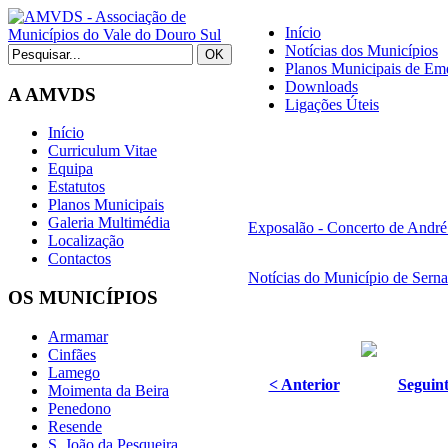
Início
Notícias dos Municípios
Planos Municipais de Eme
Downloads
A AMVDS
Ligações Úteis
Início
Curriculum Vitae
Equipa
Estatutos
Planos Municipais
Galeria Multimédia
Exposalão - Concerto de André
Localização
Contactos
Notícias do Município de Sern
OS MUNICÍPIOS
Armamar
Cinfães
Lamego
< Anterior
Seguint
Moimenta da Beira
Penedono
Resende
S. João da Pesqueira