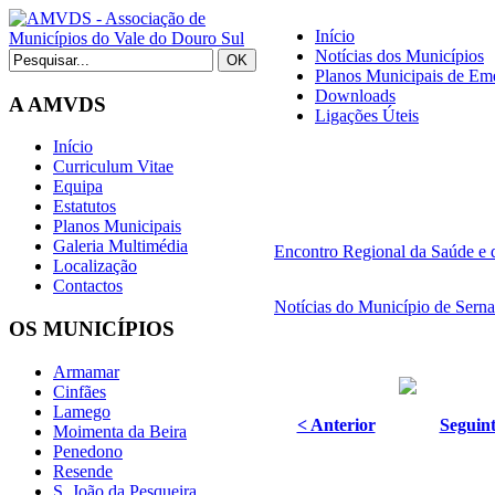
Início
Notícias dos Municípios
Planos Municipais de Eme
Downloads
A AMVDS
Ligações Úteis
Início
Curriculum Vitae
Equipa
Estatutos
Planos Municipais
Galeria Multimédia
Encontro Regional da Saúde e 
Localização
Contactos
Notícias do Município de Sern
OS MUNICÍPIOS
Armamar
Cinfães
Lamego
< Anterior
Seguint
Moimenta da Beira
Penedono
Resende
S. João da Pesqueira