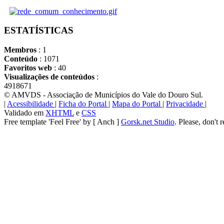
ESTATÍSTICAS
Membros
: 1
Conteúdo
: 1071
Favoritos web
: 40
Visualizações de conteúdos
:
4918671
© AMVDS - Associação de Municípios do Vale do Douro Sul.
|
Acessibilidade
|
Ficha do Portal
|
Mapa do Portal
|
Privacidade
|
Validado em
XHTML
e
CSS
Free template 'Feel Free' by [ Anch ]
Gorsk.net Studio
. Please, don't 