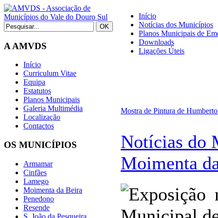
Início
Notícias dos Municípios
Planos Municipais de Eme
Downloads
A AMVDS
Ligações Úteis
Início
Curriculum Vitae
Equipa
Estatutos
Planos Municipais
Galeria Multimédia
Mostra de Pintura de Humberto
Localização
Contactos
Notícias do 
OS MUNICÍPIOS
Moimenta da
Armamar
Cinfães
Lamego
Moimenta da Beira
Penedono
Resende
S. João da Pesqueira