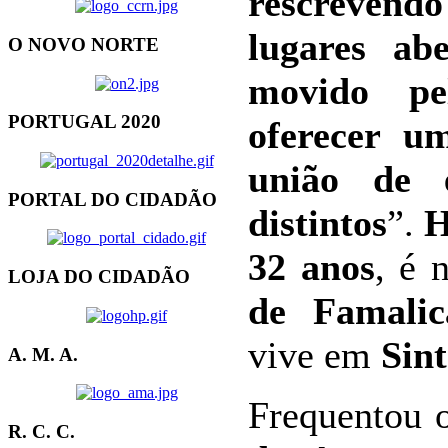
rescrevend
lugares ab
O NOVO NORTE
movido pe
PORTUGAL 2020
oferecer u
união de 
PORTAL DO CIDADÃO
distintos
”.
H
32 anos
, é 
LOJA DO CIDADÃO
de Famalic
vive em
Sin
A. M. A.
Frequentou
R. C. C.