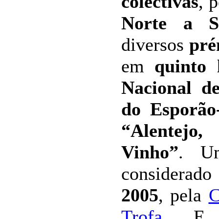
colectivas
, 
Norte a S
diversos
pré
em
quinto
Nacional d
do Esporão-
“Alentej
Vinho”
. U
considerado
2005
, pela
C
Trofa
. E