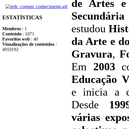
de Artes e
Secundári
ESTATÍSTICAS
estudou
Hist
Membros
: 1
Conteúdo
: 1071
da Arte
e d
Favoritos web
: 40
Visualizações de conteúdos
:
4910192
Gravura
,
F
Em
2003
co
Educação Vi
e inicia a 
Desde
199
várias expo