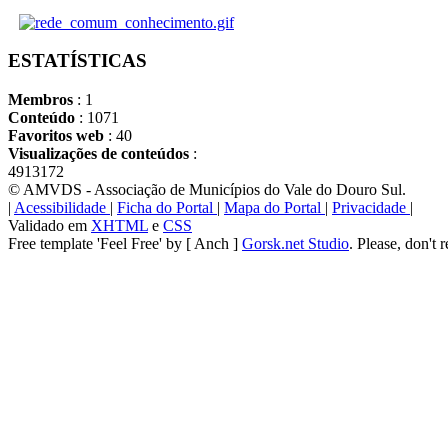
ESTATÍSTICAS
Membros
: 1
Conteúdo
: 1071
Favoritos web
: 40
Visualizações de conteúdos
:
4913172
© AMVDS - Associação de Municípios do Vale do Douro Sul.
|
Acessibilidade
|
Ficha do Portal
|
Mapa do Portal
|
Privacidade
|
Validado em
XHTML
e
CSS
Free template 'Feel Free' by [ Anch ]
Gorsk.net Studio
. Please, don't 