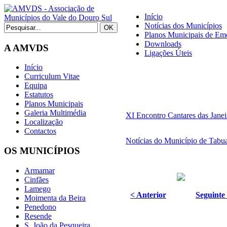
Início
Notícias dos Municípios
Planos Municipais de Eme
Downloads
A AMVDS
Ligações Úteis
Início
Curriculum Vitae
Equipa
Estatutos
Planos Municipais
Galeria Multimédia
XI Encontro Cantares das Janei
Localização
Contactos
Notícias do Município de Tabu
OS MUNICÍPIOS
Armamar
Cinfães
Lamego
< Anterior
Seguinte
Moimenta da Beira
Penedono
Resende
S. João da Pesqueira