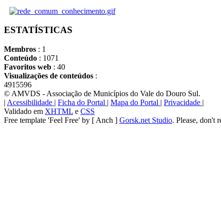
ESTATÍSTICAS
Membros
: 1
Conteúdo
: 1071
Favoritos web
: 40
Visualizações de conteúdos
:
4915596
© AMVDS - Associação de Municípios do Vale do Douro Sul.
|
Acessibilidade
|
Ficha do Portal
|
Mapa do Portal
|
Privacidade
|
Validado em
XHTML
e
CSS
Free template 'Feel Free' by [ Anch ]
Gorsk.net Studio
. Please, don't 