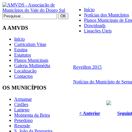
Início
Notícias dos Municípios
Planos Municipais de Eme
Downloads
A AMVDS
Ligações Úteis
Início
Curriculum Vitae
Equipa
Estatutos
Planos Municipais
Galeria Multimédia
Reveillon 2015
Localização
Contactos
Notícias do Município de Sern
OS MUNICÍPIOS
Armamar
Cinfães
Lamego
< Anterior
Seguint
Moimenta da Beira
Penedono
Resende
S. João da Pesqueira