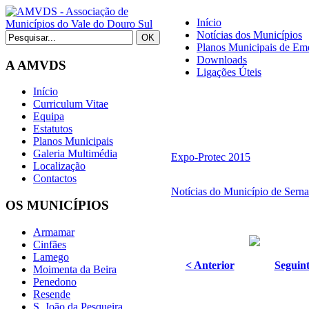
Início
Notícias dos Municípios
Planos Municipais de Eme
Downloads
A AMVDS
Ligações Úteis
Início
Curriculum Vitae
Equipa
Estatutos
Planos Municipais
Galeria Multimédia
Expo-Protec 2015
Localização
Contactos
Notícias do Município de Sern
OS MUNICÍPIOS
Armamar
Cinfães
Lamego
< Anterior
Seguint
Moimenta da Beira
Penedono
Resende
S. João da Pesqueira