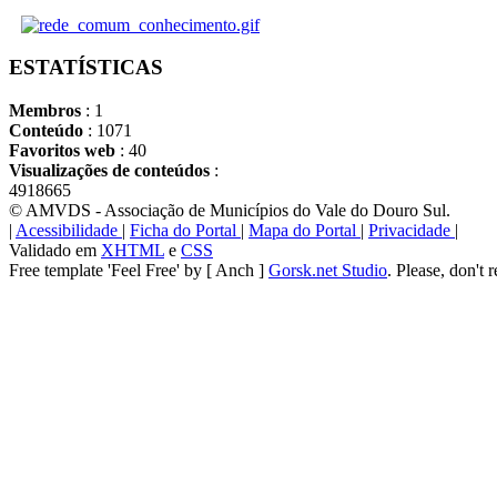
ESTATÍSTICAS
Membros
: 1
Conteúdo
: 1071
Favoritos web
: 40
Visualizações de conteúdos
:
4918665
© AMVDS - Associação de Municípios do Vale do Douro Sul.
|
Acessibilidade
|
Ficha do Portal
|
Mapa do Portal
|
Privacidade
|
Validado em
XHTML
e
CSS
Free template 'Feel Free' by [ Anch ]
Gorsk.net Studio
. Please, don't 