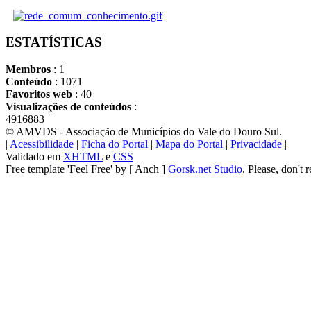
ESTATÍSTICAS
Membros
: 1
Conteúdo
: 1071
Favoritos web
: 40
Visualizações de conteúdos
:
4916883
© AMVDS - Associação de Municípios do Vale do Douro Sul.
|
Acessibilidade
|
Ficha do Portal
|
Mapa do Portal
|
Privacidade
|
Validado em
XHTML
e
CSS
Free template 'Feel Free' by [ Anch ]
Gorsk.net Studio
. Please, don't 