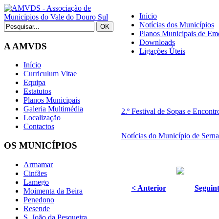
Início
Notícias dos Municípios
Planos Municipais de Eme
Downloads
A AMVDS
Ligações Úteis
Início
Curriculum Vitae
Equipa
Estatutos
Planos Municipais
Galeria Multimédia
2.º Festival de Sopas e Encont
Localização
Contactos
Notícias do Município de Sern
OS MUNICÍPIOS
Armamar
Cinfães
Lamego
< Anterior
Seguint
Moimenta da Beira
Penedono
Resende
S. João da Pesqueira