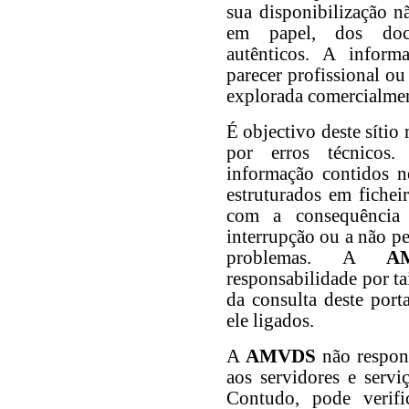
sua disponibilização n
em papel, dos docu
autênticos. A inform
parecer profissional ou
explorada comercialmen
É objectivo deste sítio
por erros técnicos
informação contidos n
estruturados em fichei
com a consequência
interrupção ou a não pe
problemas. A
A
responsabilidade por t
da consulta deste port
ele ligados.
A
AMVDS
não respond
aos servidores e servi
Contudo, pode verifi