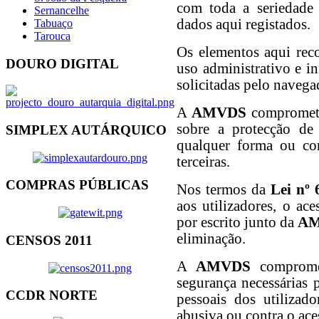
com toda a seriedade 
Sernancelhe
dados aqui registados.
Tabuaço
Tarouca
Os elementos aqui rec
DOURO DIGITAL
uso administrativo e i
solicitadas pelo navegad
A
AMVDS
compromete-
sobre a protecção de
SIMPLEX AUTÁRQUICO
qualquer forma ou con
terceiras.
COMPRAS PÚBLICAS
Nos termos da
Lei nº 
aos utilizadores, o ac
por escrito junto da
A
eliminação.
CENSOS 2011
A
AMVDS
compromet
segurança necessárias 
CCDR NORTE
pessoais dos utilizado
abusiva ou contra o ace