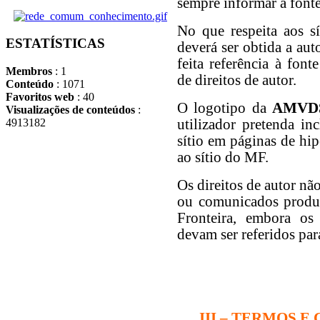
sempre informar a font
No que respeita aos sí
ESTATÍSTICAS
deverá ser obtida a aut
feita referência à font
Membros
: 1
de direitos de autor.
Conteúdo
: 1071
Favoritos web
: 40
O logotipo da
AMVD
Visualizações de conteúdos
:
utilizador pretenda in
4913182
sítio em páginas de hip
ao sítio do MF.
Os direitos de autor nã
ou comunicados produ
Fronteira, embora os 
devam ser referidos pa
III – TERMOS E