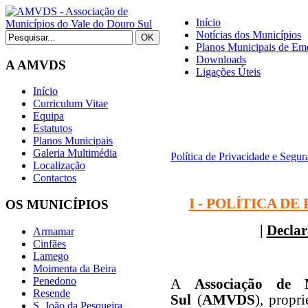
Início
Notícias dos Municípios
Planos Municipais de Eme
Downloads
A AMVDS
Ligações Úteis
Início
Curriculum Vitae
Equipa
Estatutos
Planos Municipais
Galeria Multimédia
Política de Privacidade e Segur
Localização
Contactos
I - POLÍTICA D
OS MUNICÍPIOS
|
Declar
Armamar
Cinfães
Lamego
Moimenta da Beira
Penedono
A
Associação de
Resende
Sul
(
AMVDS
), propri
S. João da Pesqueira