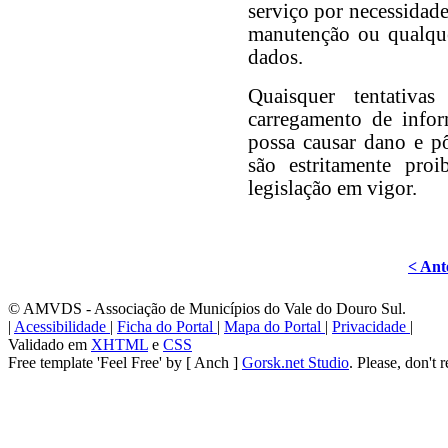
serviço por necessidade
manutenção ou qualque
dados.
Quaisquer tentativa
carregamento de info
possa causar dano e pô
são estritamente pro
legislação em vigor.
< Ant
© AMVDS - Associação de Municípios do Vale do Douro Sul.
|
Acessibilidade
|
Ficha do Portal
|
Mapa do Portal
|
Privacidade
|
Validado em
XHTML
e
CSS
Free template 'Feel Free' by [ Anch ]
Gorsk.net Studio
. Please, don't 