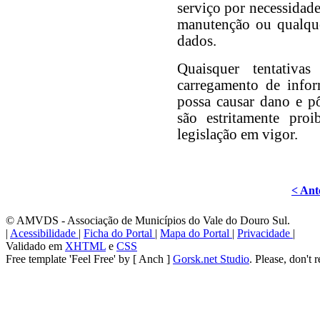
serviço por necessidade
manutenção ou qualque
dados.
Quaisquer tentativa
carregamento de info
possa causar dano e pô
são estritamente pro
legislação em vigor.
< Ant
© AMVDS - Associação de Municípios do Vale do Douro Sul.
|
Acessibilidade
|
Ficha do Portal
|
Mapa do Portal
|
Privacidade
|
Validado em
XHTML
e
CSS
Free template 'Feel Free' by [ Anch ]
Gorsk.net Studio
. Please, don't 