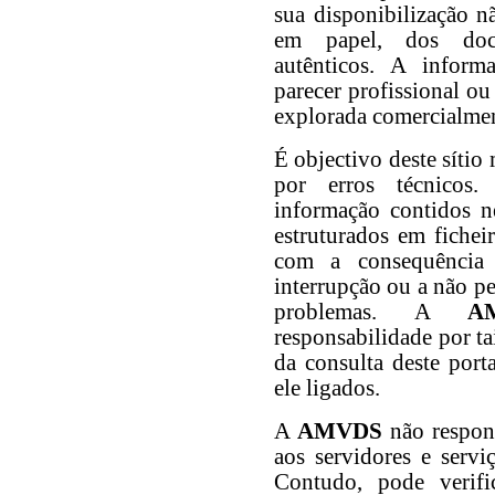
sua disponibilização n
em papel, dos docu
autênticos. A inform
parecer profissional ou
explorada comercialmen
É objectivo deste sítio
por erros técnicos
informação contidos n
estruturados em fichei
com a consequência
interrupção ou a não pe
problemas. A
A
responsabilidade por t
da consulta deste port
ele ligados.
A
AMVDS
não respond
aos servidores e servi
Contudo, pode verifi