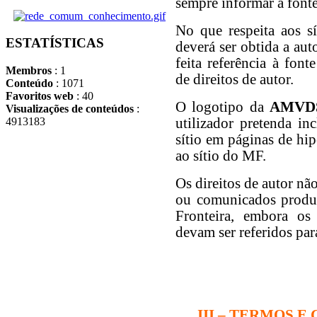
sempre informar a font
No que respeita aos sí
ESTATÍSTICAS
deverá ser obtida a aut
feita referência à font
Membros
: 1
de direitos de autor.
Conteúdo
: 1071
Favoritos web
: 40
O logotipo da
AMVD
Visualizações de conteúdos
:
utilizador pretenda in
4913183
sítio em páginas de hip
ao sítio do MF.
Os direitos de autor nã
ou comunicados produ
Fronteira, embora os 
devam ser referidos pa
III – TERMOS E