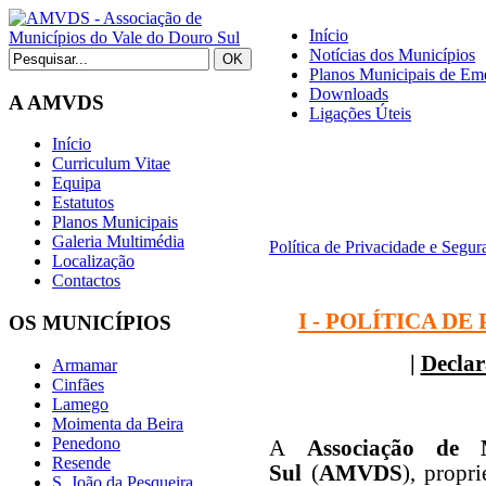
Início
Notícias dos Municípios
Planos Municipais de Eme
Downloads
A AMVDS
Ligações Úteis
Início
Curriculum Vitae
Equipa
Estatutos
Planos Municipais
Galeria Multimédia
Política de Privacidade e Segur
Localização
Contactos
I - POLÍTICA D
OS MUNICÍPIOS
|
Declar
Armamar
Cinfães
Lamego
Moimenta da Beira
Penedono
A
Associação de
Resende
Sul
(
AMVDS
), propri
S. João da Pesqueira