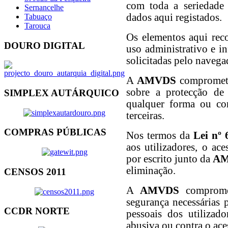
com toda a seriedade 
Sernancelhe
dados aqui registados.
Tabuaço
Tarouca
Os elementos aqui rec
DOURO DIGITAL
uso administrativo e i
solicitadas pelo navegad
A
AMVDS
compromete-
sobre a protecção de
SIMPLEX AUTÁRQUICO
qualquer forma ou con
terceiras.
COMPRAS PÚBLICAS
Nos termos da
Lei nº 
aos utilizadores, o ac
por escrito junto da
A
eliminação.
CENSOS 2011
A
AMVDS
compromet
segurança necessárias 
CCDR NORTE
pessoais dos utilizado
abusiva ou contra o ace