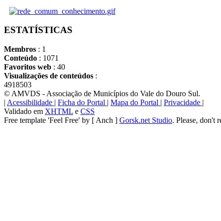
ESTATÍSTICAS
Membros
: 1
Conteúdo
: 1071
Favoritos web
: 40
Visualizações de conteúdos
:
4918503
© AMVDS - Associação de Municípios do Vale do Douro Sul.
|
Acessibilidade
|
Ficha do Portal
|
Mapa do Portal
|
Privacidade
|
Validado em
XHTML
e
CSS
Free template 'Feel Free' by [ Anch ]
Gorsk.net Studio
. Please, don't 