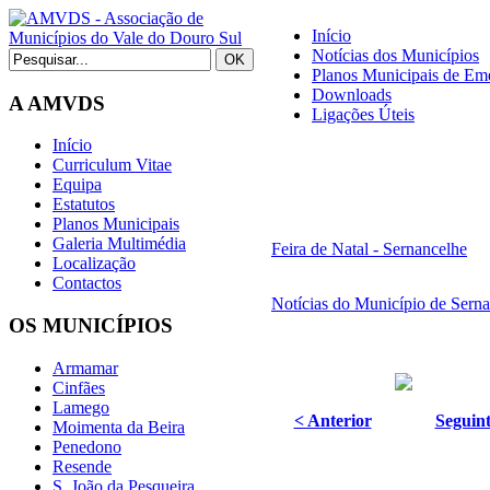
Início
Notícias dos Municípios
Planos Municipais de Eme
Downloads
A AMVDS
Ligações Úteis
Início
Curriculum Vitae
Equipa
Estatutos
Planos Municipais
Galeria Multimédia
Feira de Natal - Sernancelhe
Localização
Contactos
Notícias do Município de Sern
OS MUNICÍPIOS
Armamar
Cinfães
Lamego
< Anterior
Seguint
Moimenta da Beira
Penedono
Resende
S. João da Pesqueira