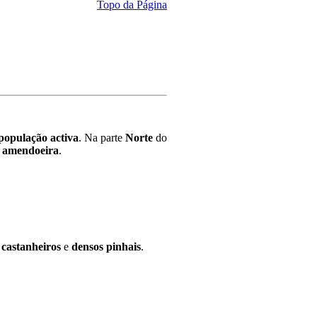
Topo da Página
população activa
. Na parte
Norte
do
a
amendoeira
.
,
castanheiros
e
densos pinhais
.