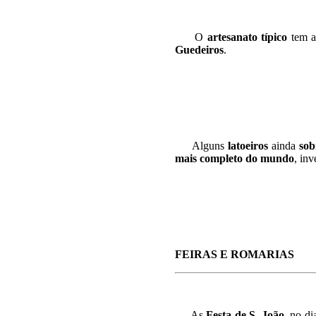
O
artesanato típico
tem a
Guedeiros
.
Alguns
latoeiros
ainda
sob
mais completo do mundo
, in
FEIRAS E ROMARIAS
As
Festa de S. João
, no
di