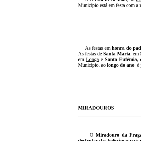
Município está em festa com a
As festas em
honra do pad
As festas de
Santa Maria
, em
em
Longa
e
Santa Eufémia
,
Município, ao
longo do ano
, é
MIRADOUROS
O
Miradouro da Frag
desfrutar das belíssimas pais