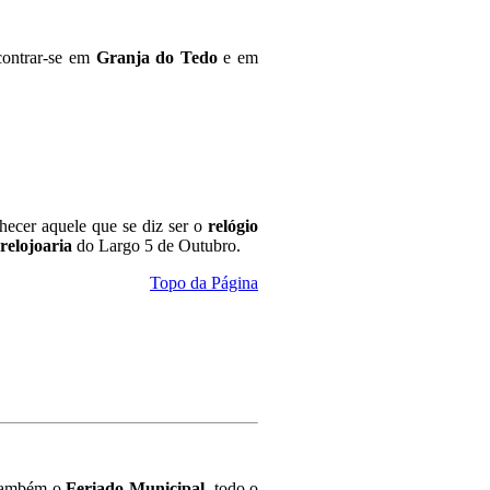
ncontrar-se em
Granja do Tedo
e em
ecer aquele que se diz ser o
relógio
relojoaria
do Largo 5 de Outubro.
Topo da Página
é também o
Feriado Municipal
, todo o