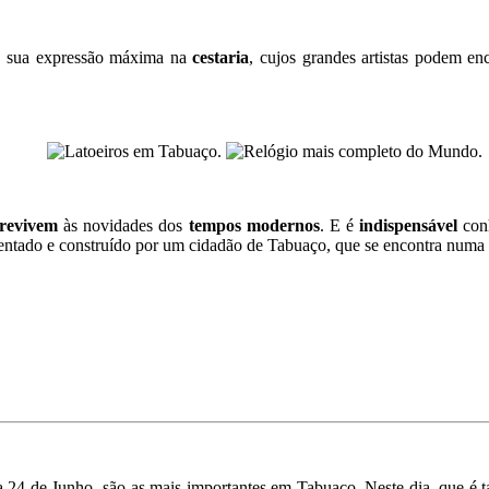
 sua expressão máxima na
cestaria
, cujos grandes artistas podem e
revivem
às novidades dos
tempos modernos
. E é
indispensável
conh
ventado e construído por um cidadão de Tabuaço, que se encontra numa
a 24 de Junho
, são as mais importantes em Tabuaço. Neste dia, que 