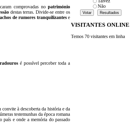
Talvez
Não
icaram comprovadas no
património
essão
destas terras. Divide-se entre os
riachos de rumores tranquilizantes
e
VISITANTES ONLINE
Temos 70 visitantes em linha
radouros
é possível perceber toda a
convite à descoberta da história e da
númeras testemunhas da época romana
do país e onde a memória do passado