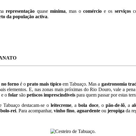
uma
representação
quase
mínima
, mas o
comércio
e os
serviços
co
to da população activa
.
SANATO
 no forno
é o
prato mais típico
em Tabuaço. Mas a
gastronomia trad
ais elementos. E, nas zonas mais próximas do Rio Douro, vale a pen
e o
folar
são
petiscos imprescindíveis
para quem passar por estas terr
 Tabuaço destacam-se o
leitecreme
, a
bola doce
, o
pão-de-lô
, a
al
o
bolo-rei
. Para acompanhar,
vinho fino
,
aguardente
ou
jeropiga
da re