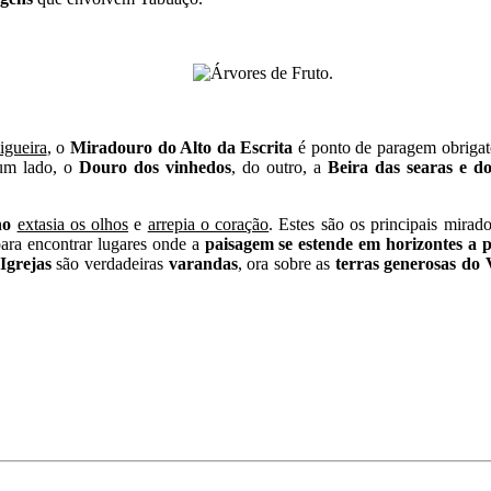
igueira
, o
Miradouro do Alto da Escrita
é ponto de paragem obrigat
um lado, o
Douro dos vinhedos
, do outro, a
Beira das searas e do
ho
extasia os olhos
e
arrepia o coração
. Estes são os principais mira
para encontrar lugares onde a
paisagem se estende em horizontes a p
Igrejas
são verdadeiras
varandas
, ora sobre as
terras generosas do