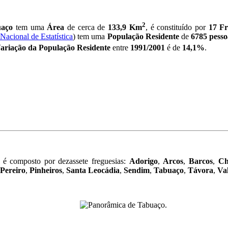
2
uaço
tem uma
Área
de cerca de
133,9 Km
, é constituído por
17 Fr
 Nacional de Estatística
) tem uma
População Residente
de
6785 pesso
ariação da População Residente
entre
1991/2001
é de
14,1%
.
é composto por dezassete freguesias:
Adorigo
,
Arcos
,
Barcos
,
Ch
Pereiro
,
Pinheiros
,
Santa Leocádia
,
Sendim
,
Tabuaço
,
Távora
,
Val