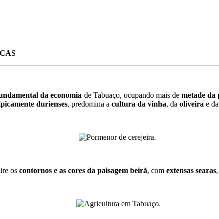
ICAS
 fundamental da economia
de Tabuaço, ocupando mais de
metade da 
tipicamente durienses
, predomina a
cultura da vinha
, da
oliveira
e d
ire os
contornos e as cores da paisagem beirã
, com
extensas searas