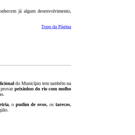
nhecem já algum desenvolvimento,
Topo da Página
icional
do Município tem também na
a provar
peixinhos do rio com molho
as.
etria
, o
pudim de ovos
, os
tarecos
,
gião.