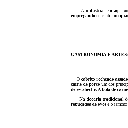
A
indústria
tem aqui 
empregando
cerca de
um quar
GASTRONOMIA E ARTE
O
cabrito recheado assado
carne de porco
um dos princip
de escabeche
. A
bola de carne
Na
doçaria tradicional
de
rebuçados de ovos
e o famos