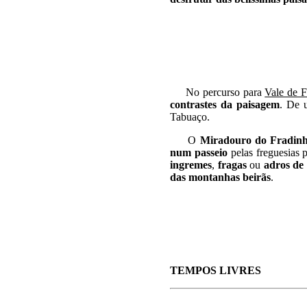
No percurso para
Vale de F
contrastes da paisagem
. De 
Tabuaço.
O
Miradouro do Fradin
num passeio
pelas freguesias 
ingremes
,
fragas
ou
adros de 
das montanhas beirãs
.
TEMPOS LIVRES