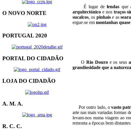
É lugar de
lendas
que a
arquitectónico
e nos
traços s
O NOVO NORTE
sucalcos
, os
pinhais
e as
seara
ergue-se em
montanhas quase 
PORTUGAL 2020
PORTAL DO CIDADÃO
O
Rio Douro
e os seus
a
grandiosidade que a natureza
LOJA DO CIDADÃO
A. M. A.
Por outro lado, o
vasto pat
arte nas mais variadas formas 
levam-nos numa viagem ao enco
remonta a épocas bem distantes
R. C. C.