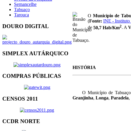
Sernancelhe
Tabuaço
Tarouca
O
Município de Tab
(
Fonte:
INE - Instituto
DOURO DIGITAL
2
de
50,7 Hab/Km
. A
V
SIMPLEX AUTÁRQUICO
HISTÓRIA
COMPRAS PÚBLICAS
O Município de Tabuaço 
Granjinha
,
Longa
,
Paradela
,
CENSOS 2011
CCDR NORTE