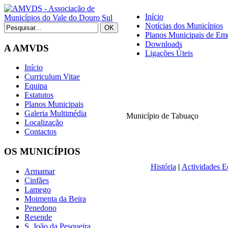
Início
Notícias dos Municípios
Planos Municipais de Eme
Downloads
A AMVDS
Ligações Úteis
Início
Curriculum Vitae
Equipa
Estatutos
Planos Municipais
Galeria Multimédia
Município de Tabuaço
Localização
Contactos
OS MUNICÍPIOS
História
|
Actividades 
Armamar
Cinfães
Lamego
Moimenta da Beira
Penedono
Resende
S. João da Pesqueira