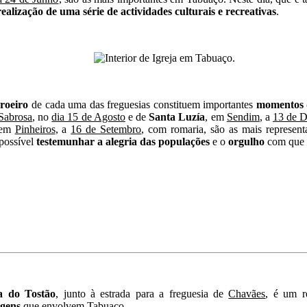
realização de uma série de actividades culturais e recreativas
.
roeiro
de cada uma das freguesias constituem importantes
momentos d
Sabrosa
, no
dia 15 de Agosto
e de
Santa Luzía
, em
Sendim
, a
13 de 
 em
Pinheiros
, a
16 de Setembro
, com romaria, são as mais represent
 possível
testemunhar a alegria das populações
e o
orgulho
com que 
a do Tostão
, junto à estrada para a freguesia de
Chavães
, é um r
agens
que envolvem Tabuaço.