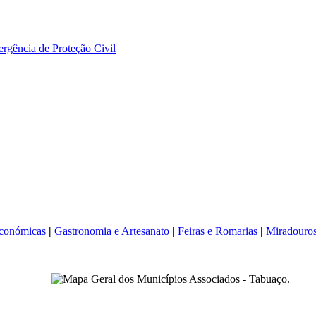
rgência de Proteção Civil
Económicas
|
Gastronomia e Artesanato
|
Feiras e Romarias
|
Miradouro