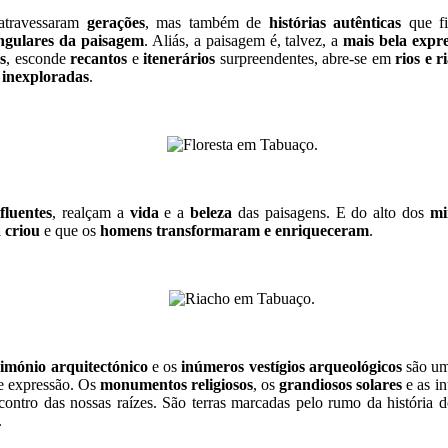
travessaram
gerações
, mas também de
histórias autênticas
que f
ingulares da paisagem
. Aliás, a paisagem é, talvez, a
mais bela expr
s
, esconde
recantos
e
itenerários
surpreendentes, abre-se em
rios e 
inexploradas
.
fluentes
, realçam a
vida
e a
beleza
das paisagens. E do alto dos
mi
 criou
e que os
homens transformaram e enriqueceram
.
rimónio arquitectónico
e os
inúmeros vestígios arqueológicos
são um 
de expressão. Os
monumentos religiosos
, os
grandiosos solares
e as i
ntro das nossas raízes. São terras marcadas pelo rumo da história 
.