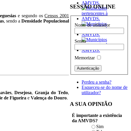
SESSÃO ONLINE
eguesias
e segundo os
Censos 2001
as
, sendo a
Densidade Populacional
Nome de utilizador
Senha
Memorizar
Perdeu a senha?
Esqueceu-se do nome de
avães
,
Desejosa
,
Granja do Tedo
,
utilizador?
e de Figueira
e
Valença do Douro
.
A SUA OPINIÃO
É importante a existência
da AMVDS?
Sim