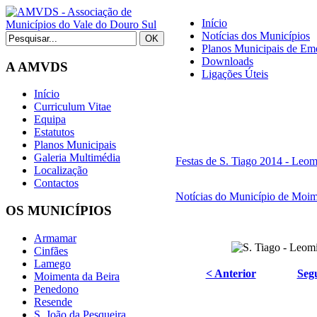
Início
Notícias dos Municípios
Planos Municipais de Eme
Downloads
A AMVDS
Ligações Úteis
Início
Curriculum Vitae
Equipa
Estatutos
Planos Municipais
Galeria Multimédia
Festas de S. Tiago 2014 - Leom
Localização
Contactos
Notícias do Município de Moim
OS MUNICÍPIOS
Armamar
Cinfães
Lamego
< Anterior
Segu
Moimenta da Beira
Penedono
Resende
S. João da Pesqueira