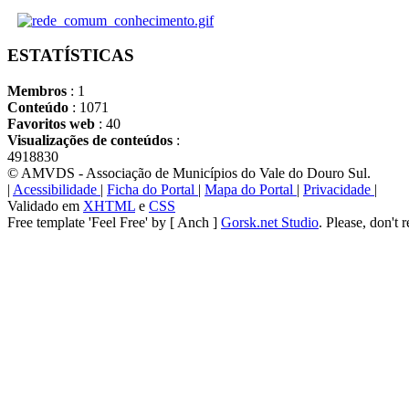
ESTATÍSTICAS
Membros
: 1
Conteúdo
: 1071
Favoritos web
: 40
Visualizações de conteúdos
:
4918830
© AMVDS - Associação de Municípios do Vale do Douro Sul.
|
Acessibilidade
|
Ficha do Portal
|
Mapa do Portal
|
Privacidade
|
Validado em
XHTML
e
CSS
Free template 'Feel Free' by [ Anch ]
Gorsk.net Studio
. Please, don't 