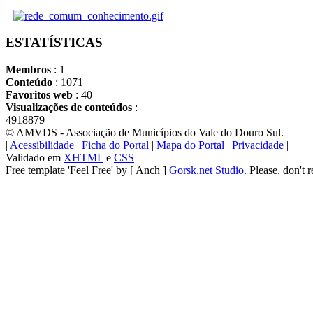
ESTATÍSTICAS
Membros
: 1
Conteúdo
: 1071
Favoritos web
: 40
Visualizações de conteúdos
:
4918879
© AMVDS - Associação de Municípios do Vale do Douro Sul.
|
Acessibilidade
|
Ficha do Portal
|
Mapa do Portal
|
Privacidade
|
Validado em
XHTML
e
CSS
Free template 'Feel Free' by [ Anch ]
Gorsk.net Studio
. Please, don't 