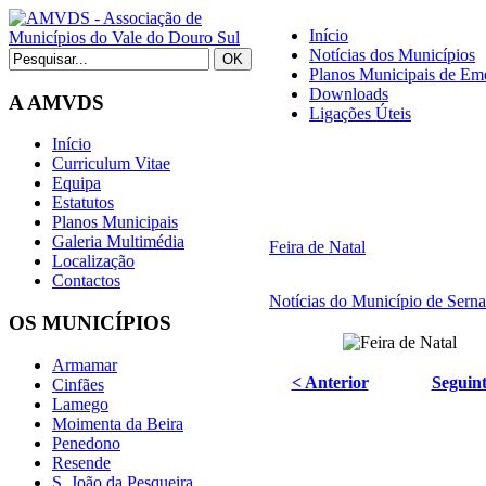
Início
Notícias dos Municípios
Planos Municipais de Eme
Downloads
A AMVDS
Ligações Úteis
Início
Curriculum Vitae
Equipa
Estatutos
Planos Municipais
Galeria Multimédia
Feira de Natal
Localização
Contactos
Notícias do Município de Sern
OS MUNICÍPIOS
Armamar
< Anterior
Seguint
Cinfães
Lamego
Moimenta da Beira
Penedono
Resende
S. João da Pesqueira