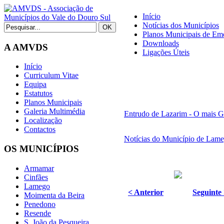
Início
Notícias dos Municípios
Planos Municipais de Eme
Downloads
A AMVDS
Ligações Úteis
Início
Curriculum Vitae
Equipa
Estatutos
Planos Municipais
Galeria Multimédia
Entrudo de Lazarim - O mais G
Localização
Contactos
Notícias do Município de Lam
OS MUNICÍPIOS
Armamar
Cinfães
Lamego
< Anterior
Seguinte
Moimenta da Beira
Penedono
Resende
S. João da Pesqueira