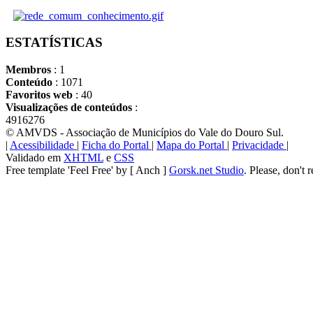
ESTATÍSTICAS
Membros
: 1
Conteúdo
: 1071
Favoritos web
: 40
Visualizações de conteúdos
:
4916276
© AMVDS - Associação de Municípios do Vale do Douro Sul.
|
Acessibilidade
|
Ficha do Portal
|
Mapa do Portal
|
Privacidade
|
Validado em
XHTML
e
CSS
Free template 'Feel Free' by [ Anch ]
Gorsk.net Studio
. Please, don't 