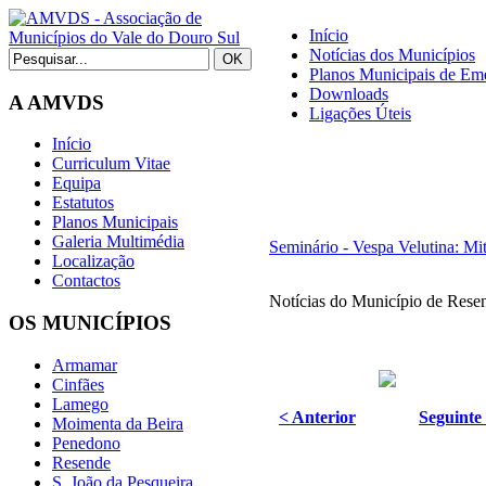
Início
Notícias dos Municípios
Planos Municipais de Eme
Downloads
A AMVDS
Ligações Úteis
Início
Curriculum Vitae
Equipa
Estatutos
Planos Municipais
Galeria Multimédia
Seminário - Vespa Velutina: Mi
Localização
Contactos
Notícias do Município de Rese
OS MUNICÍPIOS
Armamar
Cinfães
Lamego
< Anterior
Seguinte
Moimenta da Beira
Penedono
Resende
S. João da Pesqueira