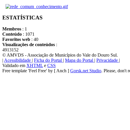
ESTATÍSTICAS
Membros
: 1
Conteúdo
: 1071
Favoritos web
: 40
Visualizações de conteúdos
:
4913152
© AMVDS - Associação de Municípios do Vale do Douro Sul.
|
Acessibilidade
|
Ficha do Portal
|
Mapa do Portal
|
Privacidade
|
Validado em
XHTML
e
CSS
Free template 'Feel Free' by [ Anch ]
Gorsk.net Studio
. Please, don't 