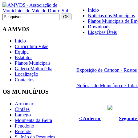
Início
Notícias dos Municípios
Planos Municipais de Eme
Downloads
A AMVDS
Ligações Úteis
Início
Curriculum Vitae
Equipa
Estatutos
Planos Municipais
Galeria Multimédia
Exposição de Cartoon - Rostos
Localização
Contactos
Notícias do Município de Tabu
OS MUNICÍPIOS
Armamar
Cinfães
Lamego
< Anterior
Seguinte
Moimenta da Beira
Penedono
Resende
S. João da Pesqueira