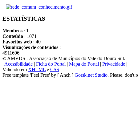
ESTATÍSTICAS
Membros
: 1
Conteúdo
: 1071
Favoritos web
: 40
Visualizações de conteúdos
:
4911606
© AMVDS - Associação de Municípios do Vale do Douro Sul.
|
Acessibilidade
|
Ficha do Portal
|
Mapa do Portal
|
Privacidade
|
Validado em
XHTML
e
CSS
Free template 'Feel Free' by [ Anch ]
Gorsk.net Studio
. Please, don't 